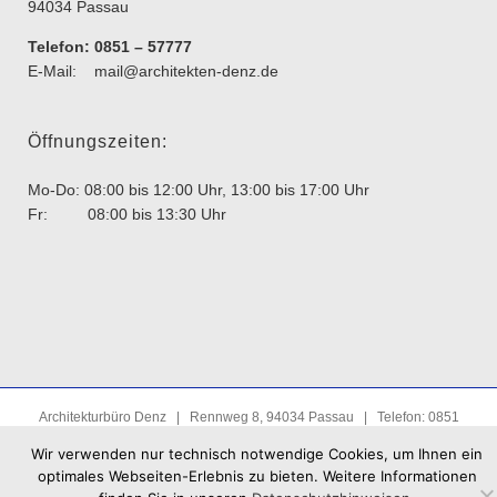
94034 Passau
Telefon: 0851 – 57777
E-Mail:
mail@architekten-denz.de
Öffnungszeiten:
Mo-Do: 08:00 bis 12:00 Uhr, 13:00 bis 17:00 Uhr
Fr: 08:00 bis 13:30 Uhr
Architekturbüro Denz | Rennweg 8, 94034 Passau | Telefon: 0851
- 57777 |
mail@architekten-denz.de
|
www.architekten-denz.de
Wir verwenden nur technisch notwendige Cookies, um Ihnen ein
Impressum
|
Datenschutz
optimales Webseiten-Erlebnis zu bieten. Weitere Informationen