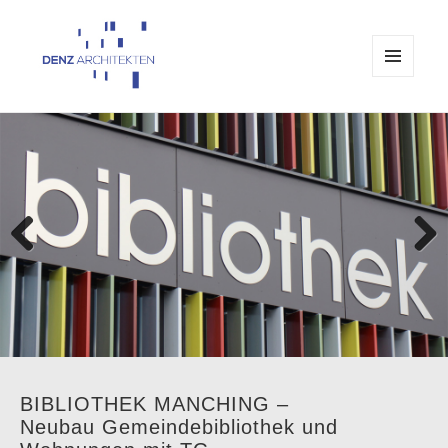
MENÜ
UND
Architekturbüro Denz Passau
WIDGETS
Previo
Next
us
BIBLIOTHEK MANCHING –
Neubau Gemeindebibliothek und