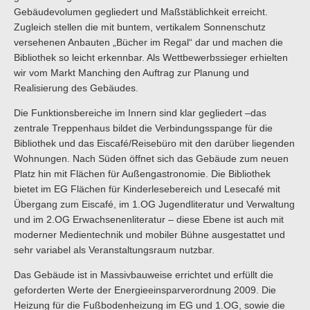
Gebäudevolumen gegliedert und Maßstäblichkeit erreicht.
Zugleich stellen die mit buntem, vertikalem Sonnenschutz
versehenen Anbauten „Bücher im Regal“ dar und machen die
Bibliothek so leicht erkennbar. Als Wettbewerbssieger erhielten
wir vom Markt Manching den Auftrag zur Planung und
Realisierung des Gebäudes.
Die Funktionsbereiche im Innern sind klar gegliedert –das
zentrale Treppenhaus bildet die Verbindungsspange für die
Bibliothek und das Eiscafé/Reisebüro mit den darüber liegenden
Wohnungen. Nach Süden öffnet sich das Gebäude zum neuen
Platz hin mit Flächen für Außengastronomie. Die Bibliothek
bietet im EG Flächen für Kinderlesebereich und Lesecafé mit
Übergang zum Eiscafé, im 1.OG Jugendliteratur und Verwaltung
und im 2.OG Erwachsenenliteratur – diese Ebene ist auch mit
moderner Medientechnik und mobiler Bühne ausgestattet und
sehr variabel als Veranstaltungsraum nutzbar.
Das Gebäude ist in Massivbauweise errichtet und erfüllt die
geforderten Werte der Energieeinsparverordnung 2009. Die
Heizung für die Fußbodenheizung im EG und 1.OG, sowie die