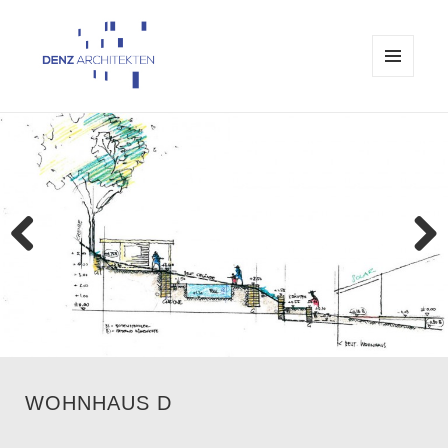
MENÜ
UND
Architekturbüro Denz Passau
WIDGETS
Previo
Next
us
WOHNHAUS D