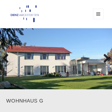
MENÜ
UND
Architekturbüro Denz Passau
WIDGETS
Previo
Next
us
WOHNHAUS G