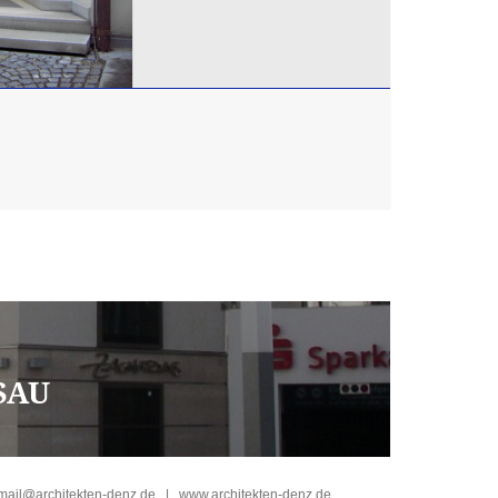
SAU
mail@architekten-denz.de
|
www.architekten-denz.de