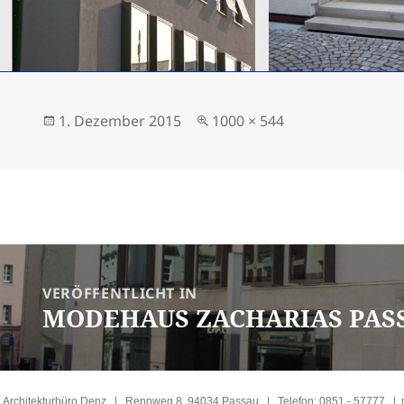
Veröffentlicht
Volle
1. Dezember 2015
1000 × 544
am
Größe
ragsnavigation
VERÖFFENTLICHT IN
MODEHAUS ZACHARIAS PAS
Architekturbüro Denz | Rennweg 8, 94034 Passau | Telefon: 0851 - 57777 |