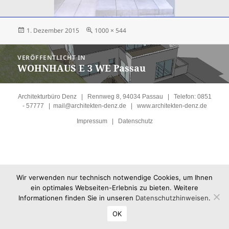
Veröffentlicht
Volle
1. Dezember 2015
1000 × 544
am
Größe
Beitragsnavigation
VERÖFFENTLICHT IN
WOHNHAUS E 3 WE Passau
Architekturbüro Denz | Rennweg 8, 94034 Passau | Telefon: 0851
- 57777 |
mail@architekten-denz.de
|
www.architekten-denz.de
Impressum
|
Datenschutz
Wir verwenden nur technisch notwendige Cookies, um Ihnen
ein optimales Webseiten-Erlebnis zu bieten. Weitere
Informationen finden Sie in unseren
Datenschutzhinweisen
.
OK