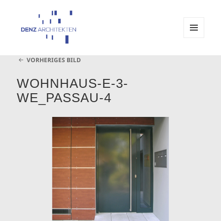
MENÜ
UND
Architekturbüro Denz Passau
WIDGETS
VORHERIGES BILD
WOHNHAUS-E-3-
WE_PASSAU-4