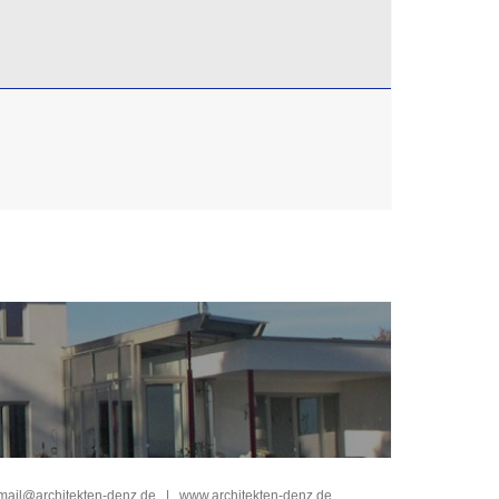
mail@architekten-denz.de
|
www.architekten-denz.de