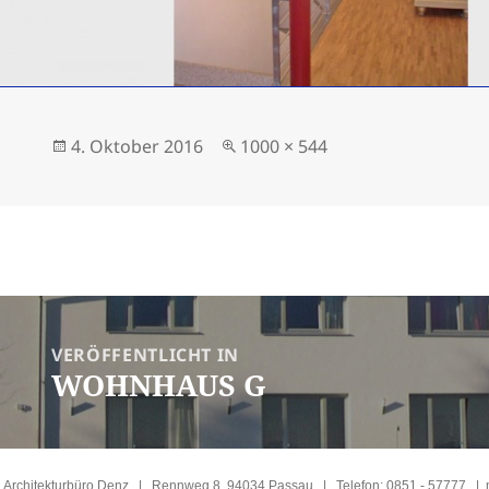
Veröffentlicht
Volle
4. Oktober 2016
1000 × 544
am
Größe
ragsnavigation
VERÖFFENTLICHT IN
WOHNHAUS G
Architekturbüro Denz | Rennweg 8, 94034 Passau | Telefon: 0851 - 57777 |